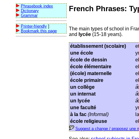
Phrasebook index
French Phrases: Ty
Dictionary
Grammar
Printer-friendly
]
The main types of school in Fra
Bookmark this page
and
lycée
(15-18 years).
établissement (scolaire)
e
une école
y
école de dessin
e
école élémentaire
e
(école) maternelle
e
école primaire
e
un collège
æ
un internat
æ
un lycée
æ
une faculté
y
à la fac
(Informal)
l
école religieuse
e
Suggest a change / proposez une m
See also:
school subjects in Fr